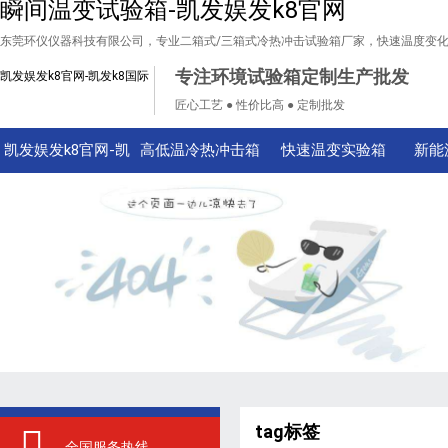
瞬间温变试验箱-凯发娱发k8官网
东莞环仪仪器科技有限公司，专业二箱式/三箱式冷热冲击试验箱厂家，快速温度变
专注环境试验箱定制生产批发
凯发娱发k8官网-凯发k8国际
匠心工艺 ● 性价比高 ● 定制批发
凯发娱发k8官网-凯
高低温冷热冲击箱
快速温变实验箱
新能
发k8国际
tag标签
全国服务热线