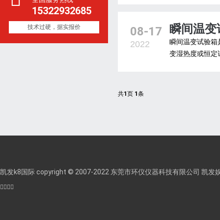
15322932685
瞬间温变
技术过硬，据实报价
08-17
瞬间温变试验箱
2022
变湿热度或恒定试
共
1
页
1
条
凯发k8国际 copyright © 2007-2022 东莞市环仪仪器科技有限公司