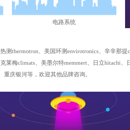
电路系统
ermotron、美国环测envirotronics、辛辛那提c
国克莱梅climats、美墨尔特memmert、日立hitac
顿、重庆银河等，欢迎其他品牌咨询。