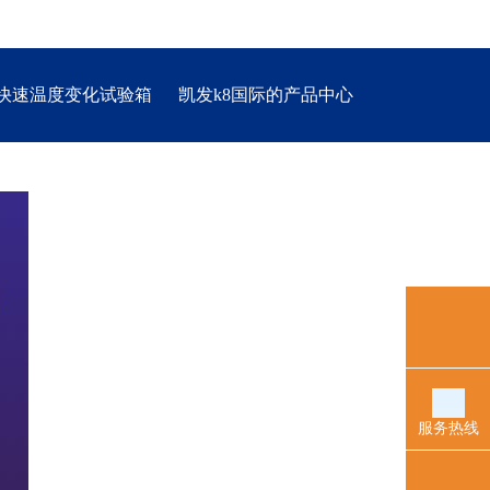
快速温度变化试验箱
凯发k8国际的产品中心
服务热线