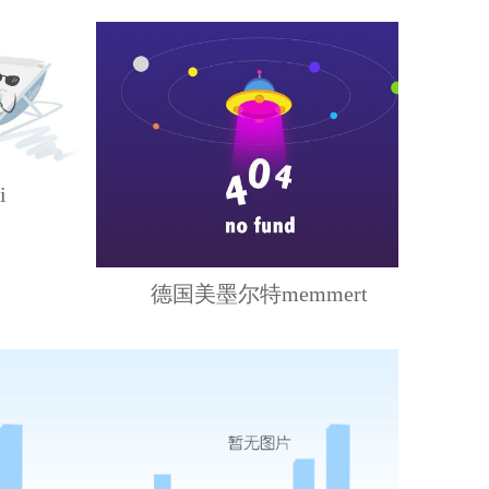
i
德国美墨尔特memmert