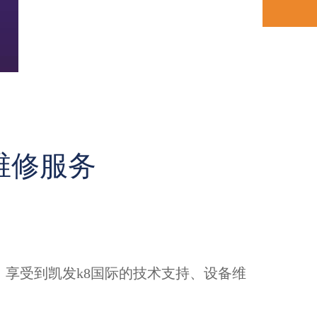
维修服务
享受到凯发k8国际的技术支持、设备维