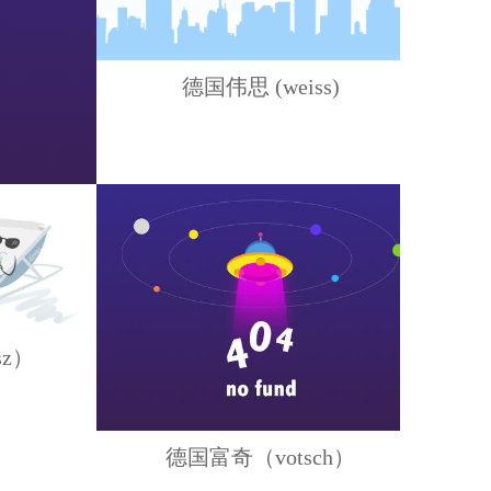
德国伟思 (weiss)
z）
德国富奇（votsch）