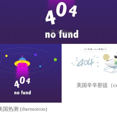
意大利acs
美国辛辛那提（cs
美国热测 (thermotron)