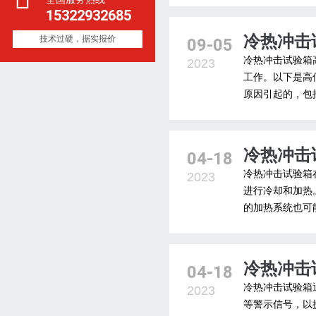
15322932685
冷热冲击
技术过硬，据实报价
09-05
冷热冲击试验箱
2023
工作。以下是高
原因引起的，包
冷热冲击
04-18
冷热冲击试验箱
2023
进行冷却和加热
的加热系统也可
冷热冲击
04-18
冷热冲击试验箱
2023
等警示信号，以