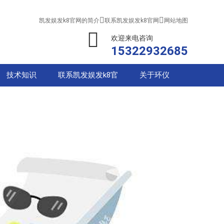


凯发娱发k8官网的简介
联系凯发娱发k8官网
网站地图
欢迎来电咨询
15322932685
技术知识
联系凯发娱发k8官
关于环仪
网