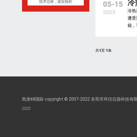
冷
技术过硬，据实报价
05-15
冷热
2023
遭受
箱，
共
1
页
1
条
凯发k8国际 copyright © 2007-2022 东莞市环仪仪