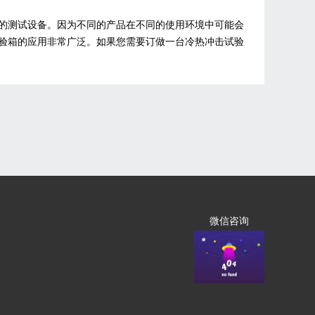
）
的测试设备。因为不同的产品在不同的使用环境中可能会
验箱的应用非常广泛。如果您需要订做一台冷热冲击试验
微信咨询