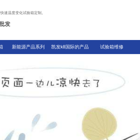
，快速温度变化试验箱定制。
批发
箱
新能源产品系列
凯发k8国际的产品
试验箱维修
中心