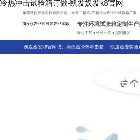
冷热冲击试验箱订做-凯发娱发k8官网
东莞环仪仪器科技有限公司，专业二箱式/三箱式冷热冲击试验箱厂家
专注环境试验箱定制生产
凯发娱发k8官网-凯发k8国际
匠心工艺 ● 性价比高 ● 定制批发
凯发娱发k8官网-凯
高低温冷热冲击箱
快速温变实验
发k8国际