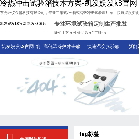
冷热冲击试验箱技术方案-凯发娱发k8官网
东莞环仪仪器科技有限公司，专业二箱式/三箱式冷热冲击试验箱厂家，快速温度变
专注环境试验箱定制生产批发
凯发娱发k8官网-凯发k8国际
匠心工艺 ● 性价比高 ● 定制批发
凯发娱发k8官网-凯
高低温冷热冲击箱
快速温变实验箱
新能
发k8国际
tag标签
全国服务热线