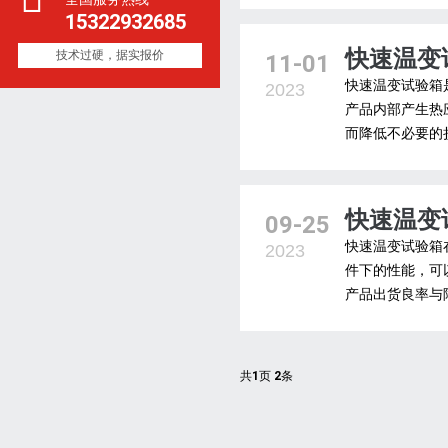
15322932685
快速温变
技术过硬，据实报价
11-01
快速温变试验箱
2023
产品内部产生热
而降低不必要的
快速温变
09-25
快速温变试验箱
2023
件下的性能，可
产品出货良率与
共
1
页
2
条