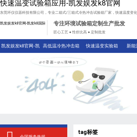
快速温变试验箱应用-凯发娱发k8官网
东莞环仪仪器科技有限公司，专业二箱式/三箱式冷热冲击试验箱厂家，快速温度变
专注环境试验箱定制生产批发
凯发娱发k8官网-凯发k8国际
匠心工艺 ● 性价比高 ● 定制批发
凯发娱发k8官网-凯
高低温冷热冲击箱
快速温变实验箱
新能
发k8国际
tag标签
全国服务热线