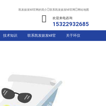


凯发娱发k8官网的简介
联系凯发娱发k8官网
网站地图
欢迎来电咨询
15322932685
技术知识
联系凯发娱发k8官
关于环仪
网