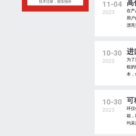
高
技术过硬，据实报价
11-04
在产
2023
用户
漂亮
进
10-30
为了
2023
租的
本，
可
10-30
环仪
2023
箱，
均采