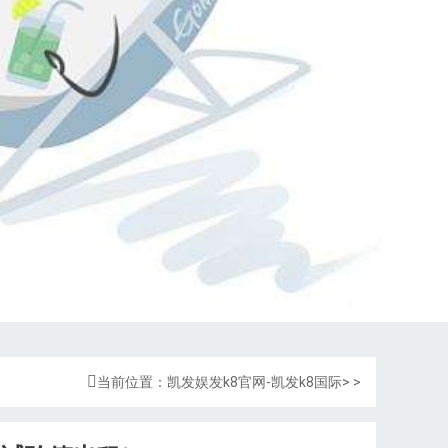

当前位置：
凯发娱发k8官网-凯发k8国际
> >