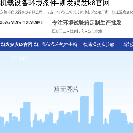
机载设备环境条件-凯发娱发k8官网
东莞环仪仪器科技有限公司，专业二箱式/三箱式冷热冲击试验箱厂家，快速温度变
专注环境试验箱定制生产批发
凯发娱发k8官网-凯发k8国际
匠心工艺 ● 性价比高 ● 定制批发
凯发娱发k8官网-凯
高低温冷热冲击箱
快速温变实验箱
新能
发k8国际