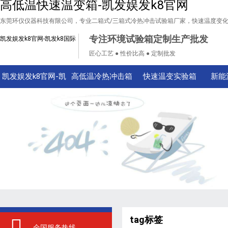
高低温快速温变箱-凯发娱发k8官网
东莞环仪仪器科技有限公司，专业二箱式/三箱式冷热冲击试验箱厂家，快速温度变
专注环境试验箱定制生产批发
凯发娱发k8官网-凯发k8国际
匠心工艺 ● 性价比高 ● 定制批发
凯发娱发k8官网-凯
高低温冷热冲击箱
快速温变实验箱
新能
发k8国际
tag标签
全国服务热线