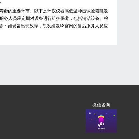
务
备寿命的重要环节。以下是环仪仪器高低温冲击试验箱凯发
售后服务人员应定期对设备进行维护保养，包括清洁设备、检
排除：如设备出现故障，凯发娱发k8官网的售后服务人员应
微信咨询