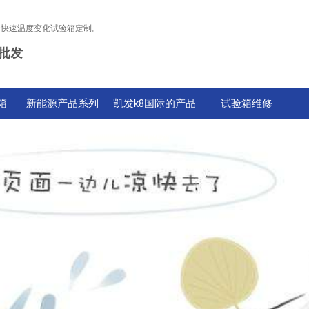
，快速温度变化试验箱定制。
批发
箱
新能源产品系列
凯发k8国际的产品
试验箱维修
中心