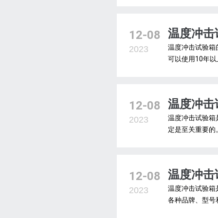
温度冲击
12-08
温度冲击试验箱
2023
可以使用10年以
温度冲击
12-08
温度冲击试验箱
2023
定是至关重要的。
温度冲击
12-08
温度冲击试验箱
2023
各种品牌、型号和