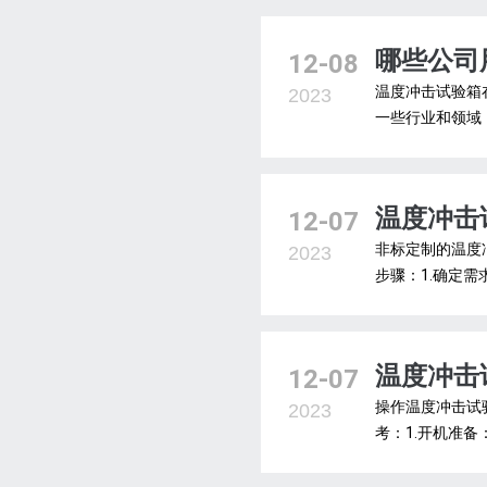
哪些公司
12-08
温度冲击试验箱
2023
一些行业和领域，
温度冲击
12-07
非标定制的温度
2023
步骤：1.确定需
温度冲击
12-07
操作温度冲击试
2023
考：1.开机准备