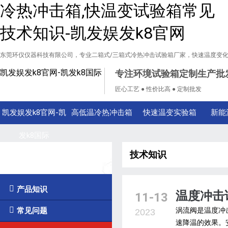
冷热冲击箱,快温变试验箱常见
技术知识-凯发娱发k8官网
东莞环仪仪器科技有限公司，专业二箱式/三箱式冷热冲击试验箱厂家，快速温度变
凯发娱发k8官网-凯发k8国际
专注环境试验箱定制生产批
匠心工艺 ● 性价比高 ● 定制批发
凯发娱发k8官网-凯
高低温冷热冲击箱
快速温变实验箱
新能
发k8国际
技术知识
技术知识

产品知识
温度冲击
11-13

常见问题
涡流阀是温度冲
2023
速降温的效果。