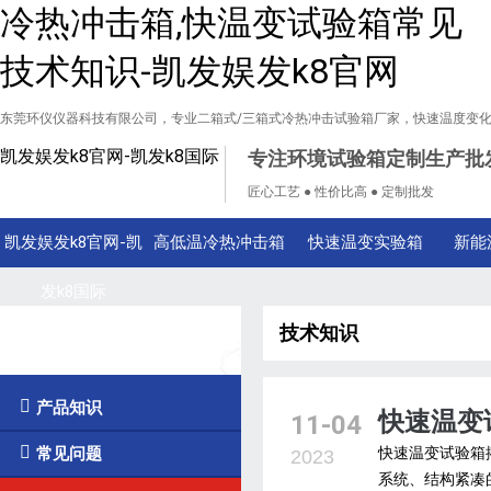
冷热冲击箱,快温变试验箱常见
技术知识-凯发娱发k8官网
东莞环仪仪器科技有限公司，专业二箱式/三箱式冷热冲击试验箱厂家，快速温度变
凯发娱发k8官网-凯发k8国际
专注环境试验箱定制生产批
匠心工艺 ● 性价比高 ● 定制批发
凯发娱发k8官网-凯
高低温冷热冲击箱
快速温变实验箱
新能
发k8国际
技术知识
技术知识

产品知识
快速温变
11-04

常见问题
快速温变试验箱
2023
系统、结构紧凑