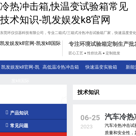
冷热冲击箱,快温变试验箱常见
技术知识-凯发娱发k8官网
东莞环仪仪器科技有限公司，专业二箱式/三箱式冷热冲击试验箱厂家，快速温度变
凯发娱发k8官网-凯发k8国际
专注环境试验箱定制生产批
匠心工艺 ● 性价比高 ● 定制批发
凯发娱发k8官网-凯
高低温冷热冲击箱
快速温变实验箱
新能
发k8国际
技术知识
技术知识

产品知识
汽车冷热
06-25

常见问题
汽车冷热冲击试
2023
质量和安全性，