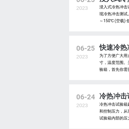
浸入式冷热冲击
2023
现冷热冲击测试
～150℃ (空载) 低
快速冷热
06-25
为了方便广大用
2023
寸，温度范围。
验箱，首先你需要
冷热冲击
06-24
冷热冲击试验箱
2023
和控制压力，从
试验箱内部的压力