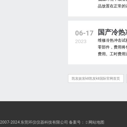
品放置在正常的试
国产冷热
06-17
维修冷热冲击试
2023
零部件，费用将
费用。工时费用通
凯发娱发k8凯发k8国际官网首页
2007-2024 东莞环仪仪器科技有限公司 备案号：
网站地图