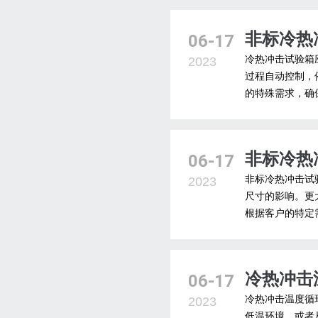
非标冷热
06-17
冷热冲击试验箱
2023
过程自动控制，
的特殊需求，确保
非标冷热
06-17
非标冷热冲击试
2023
尺寸的影响。更
根据客户的特定
冷热冲击
06-17
冷热冲击温度循
2023
低温环境，或者