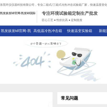
东莞环仪仪器科技有限公司，专业二箱式/三箱式冷热冲击试验箱厂家，快速温度变
专注环境试验箱定制生产批发
凯发娱发k8官网-凯发k8国际
匠心工艺 ● 性价比高 ● 定制批发
凯发娱发k8官网-凯
高低温冷热冲击箱
快速温变实验箱
新能
发k8国际
常见问题
技术知识