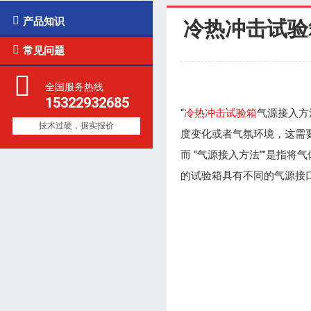

产品知识
冷热冲击试验

常见问题
全国服务热线
15322932685
“
冷热冲击试验箱
气源接入方
技术过硬，据实报价
度变化或者气氛环境，这需
而 “气源接入方法”"是指
的试验箱具有不同的气源接