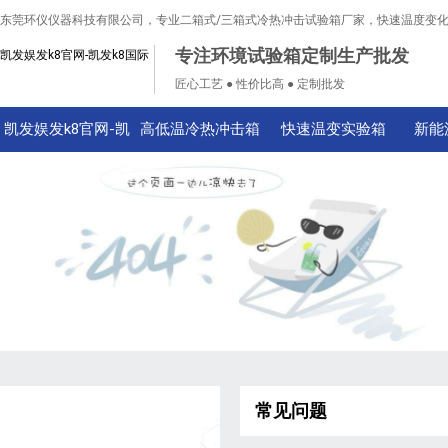
东莞环仪仪器科技有限公司，专业二箱式/三箱式冷热冲击试验箱厂家，快速温度变
专注环境试验箱定制生产批发
凯发娱发k8官网-凯发k8国际
匠心工艺 ● 性价比高 ● 定制批发
凯发娱发k8官网-凯
高低温冷热冲击箱
快速温变实验箱
新能
发k8国际
常见问题
技术知识