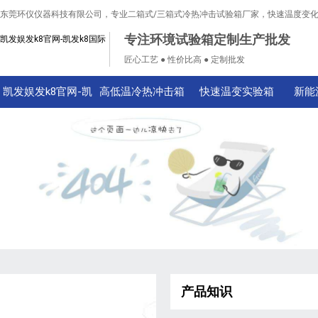
东莞环仪仪器科技有限公司，专业二箱式/三箱式冷热冲击试验箱厂家，快速温度变
专注环境试验箱定制生产批发
凯发娱发k8官网-凯发k8国际
匠心工艺 ● 性价比高 ● 定制批发
凯发娱发k8官网-凯
高低温冷热冲击箱
快速温变实验箱
新能
发k8国际
产品知识
技术知识