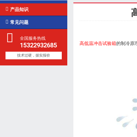

产品知识

常见问题
全国服务热线
高低温冲击试验箱
的制冷原
15322932685
技术过硬，据实报价