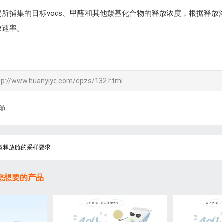
所捕集的目标vocs、甲醛和其他羰基化合物的释放浓度，根据释放
放速率。
tp://www.huanyiyq.com/cpzs/132.html
放舱
小型释放舱的采样要求
您想要的产品