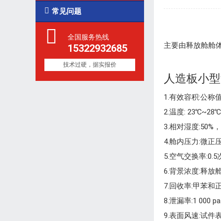

常见问题
全国服务热线
主要由释放舱舱
15322932685
技术过硬，据实报价
人造板小型
1.有效容积:公称值±
2.温度: 23℃~28
3.相对湿度:50%，
4.舱内压力:微正压(1
5.空气交换率:0.5次
6.背景浓度:释放舱与
7.回收率:甲苯和
8.泄漏率:1 00
9.表面风速:试件表面风