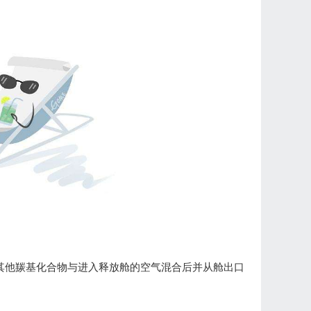
和其他羰基化合物与进入释放舱的空气混合后并从舱出口