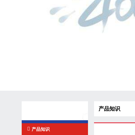
产品知识
技术知识

产品知识