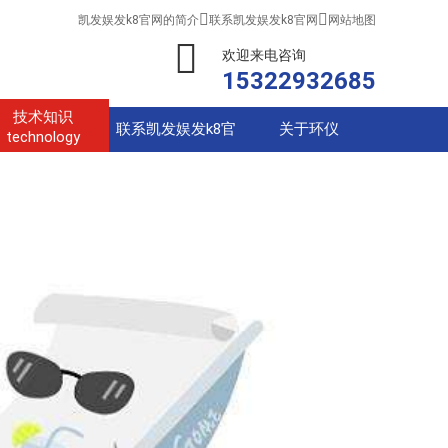


凯发娱发k8官网的简介
联系凯发娱发k8官网
网站地图
欢迎来电咨询
15322932685
技术知识
联系凯发娱发k8官
关于环仪
technology
网