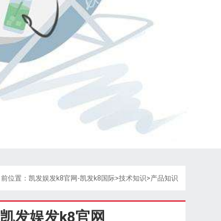
当前位置：
凯发娱发k8官网-凯发k8国际
>
技术知识
>
产品知识
-凯发娱发k8官网