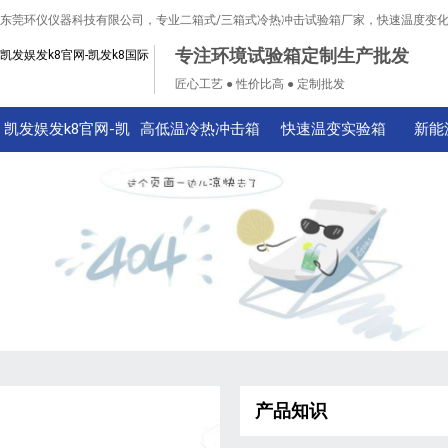
东莞环仪仪器科技有限公司，专业二箱式/三箱式冷热冲击试验箱厂家，快速温度变
专注环境试验箱定制生产批发
凯发娱发k8官网-凯发k8国际
匠心工艺 ● 性价比高 ● 定制批发
凯发娱发k8官网-凯
高低温冷热冲击箱
快速温变实验箱
新能
发k8国际
产品知识
技术知识