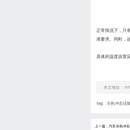
正常情况下，只
准要求。同时，
具体的温度设置
本文地址：
ht
tag:
冷热冲击试
上一篇：汽车冷热冲击