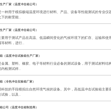
生产厂家（温度冲击箱公司）
是一种用于模拟极端温度环境进行材料、产品、设备等性能测试的专业仪
的耐受能...
生产厂家（温度冲击箱公司）
主要用于测试产品在高温、低温瞬间变化的气候环境下的贮存、运输和使
等材料，进行...
箱（温度冲击试验箱生产厂家）
是金属、塑料、橡胶、电子等材料行业必备的测试设备，用于测试材料结
检测试样...
箱（冷热冲击实验箱厂家）
用科技的手段模拟出自然环境气候的设备。其中，高低温冲击试验箱主要
验，以及...
箱公司（温度冲击箱制造商）