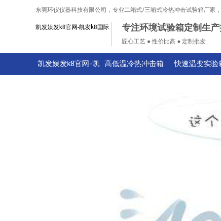
东莞环仪仪器科技有限公司，专业二箱式/三箱式冷热冲击试验箱厂家
专注环境试验箱定制生产
凯发娱发k8官网-凯发k8国际
匠心工艺 ● 性价比高 ● 定制批发
凯发娱发k8官网-凯
高低温冷热冲击箱
快速温变实验
发k8国际