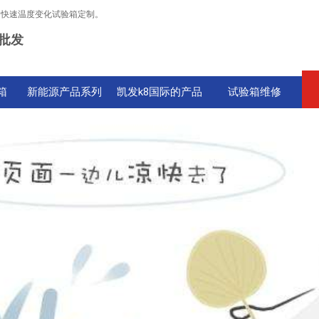
，快速温度变化试验箱定制。
批发
箱
新能源产品系列
凯发k8国际的产品
试验箱维修
中心