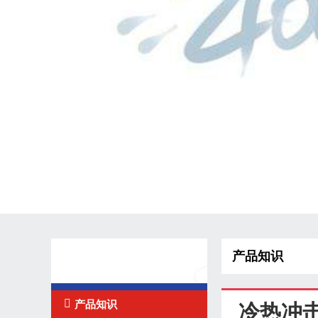
产品知识
技术知识

产品知识
冷热冲