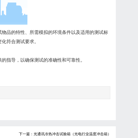
试物品的特性、所需模拟的环境条件以及适用的测试标
变化符合测试要求。
供的指导，以确保测试的准确性和可靠性。
下一篇：光通讯冷热冲击试验箱（光电行业温度冲击箱）