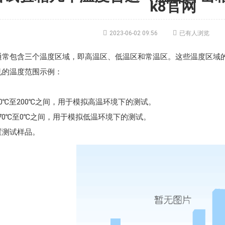
k8官网


2023-06-02 09:56
已有人浏览
通常包含三个温度区域，即高温区、低温区和常温区。这些温度区域
见的温度范围示例：
0℃至200℃之间，用于模拟高温环境下的测试。
70℃至0℃之间，用于模拟低温环境下的测试。
置测试样品。