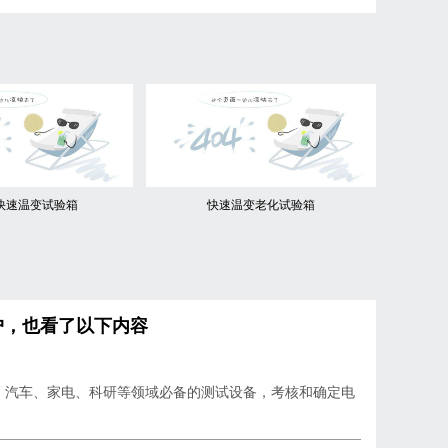
快速温变试验箱
快速温变老化试验箱
户，也看了以下内容
、汽车、家电、科研等领域必备的测试设备，考核和确定电