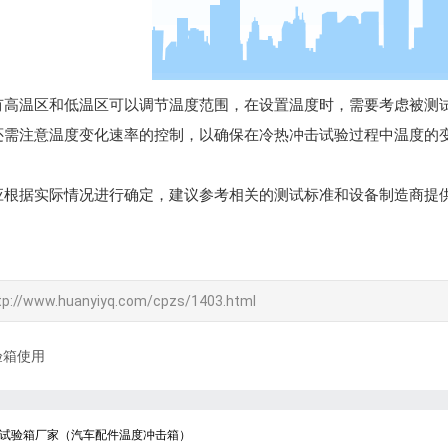
有高温区和低温区可以调节温度范围，在设置温度时，需要考虑被测
还需注意温度变化速率的控制，以确保在冷热冲击试验过程中温度的
应根据实际情况进行确定，建议参考相关的测试标准和设备制造商提
tp://www.huanyiyq.com/cpzs/1403.html
验箱使用
试验箱厂家（汽车配件温度冲击箱）