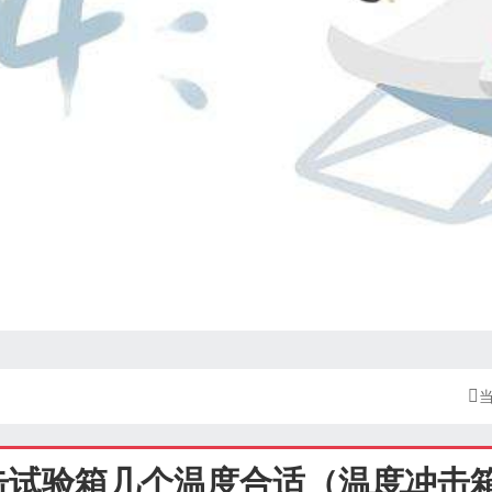

击试验箱几个温度合适（温度冲击箱