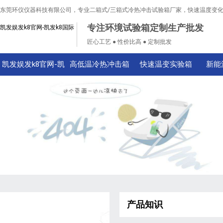
东莞环仪仪器科技有限公司，专业二箱式/三箱式冷热冲击试验箱厂家，快速温度变
专注环境试验箱定制生产批发
凯发娱发k8官网-凯发k8国际
匠心工艺 ● 性价比高 ● 定制批发
凯发娱发k8官网-凯
高低温冷热冲击箱
快速温变实验箱
新能
发k8国际
产品知识
技术知识