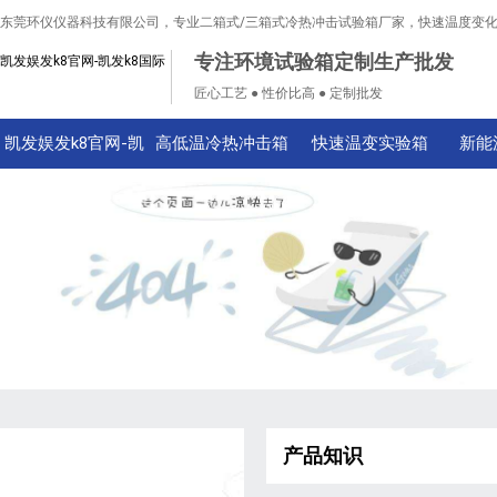
东莞环仪仪器科技有限公司，专业二箱式/三箱式冷热冲击试验箱厂家，快速温度变
专注环境试验箱定制生产批发
凯发娱发k8官网-凯发k8国际
匠心工艺 ● 性价比高 ● 定制批发
凯发娱发k8官网-凯
高低温冷热冲击箱
快速温变实验箱
新能
发k8国际
产品知识
技术知识