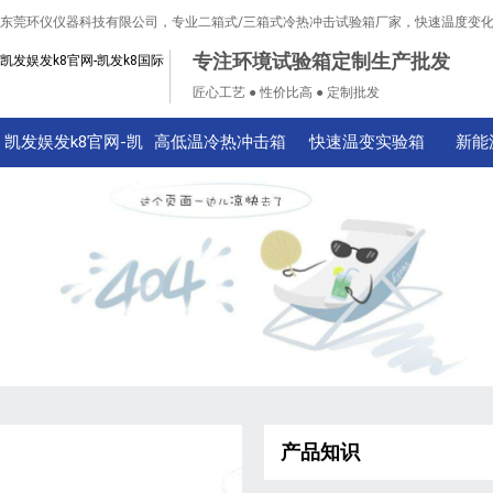
东莞环仪仪器科技有限公司，专业二箱式/三箱式冷热冲击试验箱厂家，快速温度变
专注环境试验箱定制生产批发
凯发娱发k8官网-凯发k8国际
匠心工艺 ● 性价比高 ● 定制批发
凯发娱发k8官网-凯
高低温冷热冲击箱
快速温变实验箱
新能
发k8国际
产品知识
技术知识