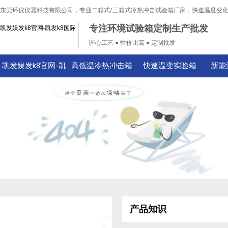
东莞环仪仪器科技有限公司，专业二箱式/三箱式冷热冲击试验箱厂家，快速温度变
专注环境试验箱定制生产批发
凯发娱发k8官网-凯发k8国际
匠心工艺 ● 性价比高 ● 定制批发
凯发娱发k8官网-凯
高低温冷热冲击箱
快速温变实验箱
新能
发k8国际
产品知识
技术知识