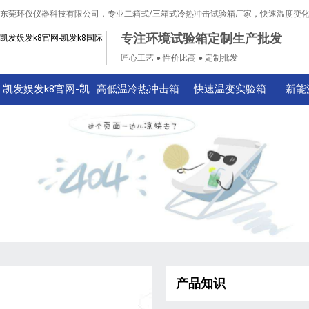
东莞环仪仪器科技有限公司，专业二箱式/三箱式冷热冲击试验箱厂家，快速温度变
专注环境试验箱定制生产批发
凯发娱发k8官网-凯发k8国际
匠心工艺 ● 性价比高 ● 定制批发
凯发娱发k8官网-凯
高低温冷热冲击箱
快速温变实验箱
新能
发k8国际
产品知识
技术知识