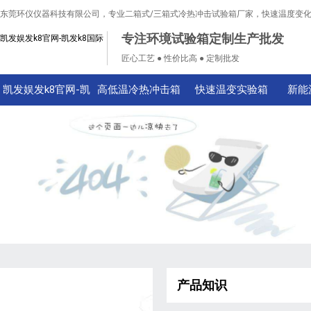
东莞环仪仪器科技有限公司，专业二箱式/三箱式冷热冲击试验箱厂家，快速温度变
专注环境试验箱定制生产批发
凯发娱发k8官网-凯发k8国际
匠心工艺 ● 性价比高 ● 定制批发
凯发娱发k8官网-凯
高低温冷热冲击箱
快速温变实验箱
新能
发k8国际
产品知识
技术知识