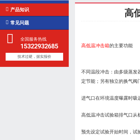

产品知识
高

常见问题
全国服务热线
15322932685
高低温冲击箱
的主要功能
技术过硬，据实报价
不同温段冲击：由多级蒸发
定节能；另有独立的换气阀
进气口在环境温度曝露时吸
高低温冲击试验箱排气口从
预先设定试验开始时间，试