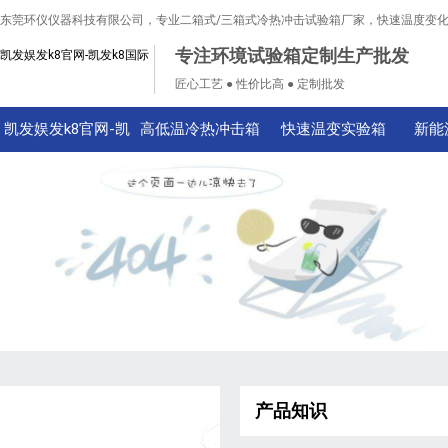
东莞环仪仪器科技有限公司，专业二箱式/三箱式冷热冲击试验箱厂家，快速温度变
专注环境试验箱定制生产批发
凯发娱发k8官网-凯发k8国际
匠心工艺 ● 性价比高 ● 定制批发
凯发娱发k8官网-凯
高低温冷热冲击箱
快速温变实验箱
新能
发k8国际
产品知识
技术知识