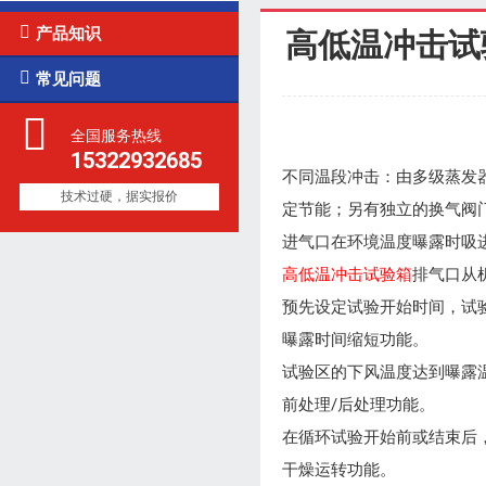

产品知识
高低温冲击试

常见问题
全国服务热线
15322932685
不同温段冲击：由多级蒸发
技术过硬，据实报价
定节能；另有独立的换气
进气口在环境温度曝露时
高低温冲击试验箱
排气口从
预先设定试验开始时间，
曝露时间缩短功能。
试验区的下风温度达到曝
前处理/后处理功能。
在循环试验开始前或结束
干燥运转功能。