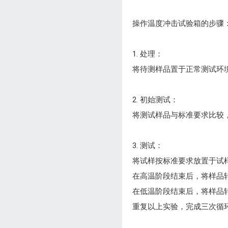
操作温度冲击试验箱的步骤
1. 处理：
将待测样品置于正常测试环
2. 初始测试：
将测试样品与标准要求比较
3. 测试：
将试样按标准要求放置于试
在高温阶段结束后，将样品转
在低温阶段结束后，将样品转
重复以上实验，完成三次循