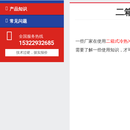

产品知识
二

常见问题
全国服务热线
一些厂家在使用
二箱式冷热
15322932685
需要了解一些使用知识，才
技术过硬，据实报价