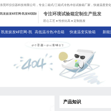
东莞环仪仪器科技有限公司，专业二箱式/三箱式冷热冲击试验箱厂家，快速温度变
专注环境试验箱定制生产批发
凯发娱发k8官网-凯发k8国际
匠心工艺 ● 性价比高 ● 定制批发
凯发娱发k8官网-凯
高低温冷热冲击箱
快速温变实验箱
新能
发k8国际
产品知识
技术知识