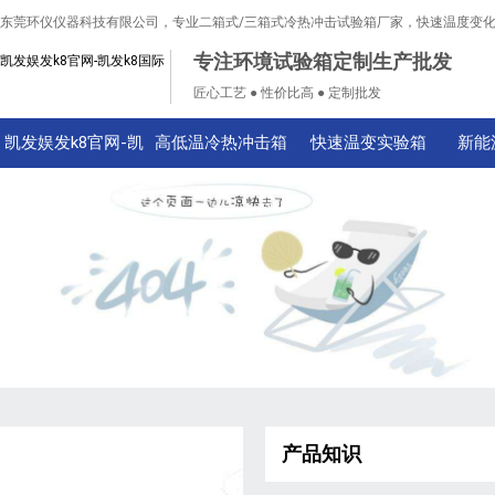
东莞环仪仪器科技有限公司，专业二箱式/三箱式冷热冲击试验箱厂家，快速温度变
专注环境试验箱定制生产批发
凯发娱发k8官网-凯发k8国际
匠心工艺 ● 性价比高 ● 定制批发
凯发娱发k8官网-凯
高低温冷热冲击箱
快速温变实验箱
新能
发k8国际
产品知识
技术知识