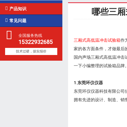

产品知识
哪些三厢

常见问题
全国服务热线
三厢式高低温冲击试验箱
作
15322932685
家的各方面条件，才做最后
技术过硬，据实报价
国内声场三厢式高低温冲击
一下小编整理的试验箱品牌
1.东莞环仪仪器
东莞环仪仪器科技有限公司
拥有先进的设计、制造、销