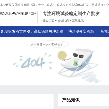
东莞环仪仪器科技有限公司，专业二箱式/三箱式冷热冲击试验箱厂家，快速温度变
专注环境试验箱定制生产批发
凯发娱发k8官网-凯发k8国际
匠心工艺 ● 性价比高 ● 定制批发
凯发娱发k8官网-凯
高低温冷热冲击箱
快速温变实验箱
新能
发k8国际
产品知识
技术知识