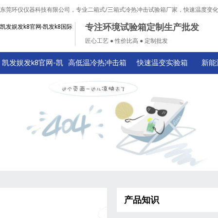
东莞环仪仪器科技有限公司，专业二箱式/三箱式冷热冲击试验箱厂家，快速温度变
专注环境试验箱定制生产批发
凯发娱发k8官网-凯发k8国际
匠心工艺 ● 性价比高 ● 定制批发
凯发娱发k8官网-凯
高低温冷热冲击箱
快速温变实验箱
新能
发k8国际
产品知识
技术知识