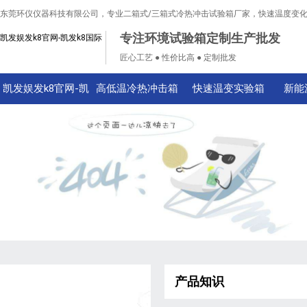
东莞环仪仪器科技有限公司，专业二箱式/三箱式冷热冲击试验箱厂家，快速温度变
专注环境试验箱定制生产批发
凯发娱发k8官网-凯发k8国际
匠心工艺 ● 性价比高 ● 定制批发
凯发娱发k8官网-凯
高低温冷热冲击箱
快速温变实验箱
新能
发k8国际
产品知识
技术知识