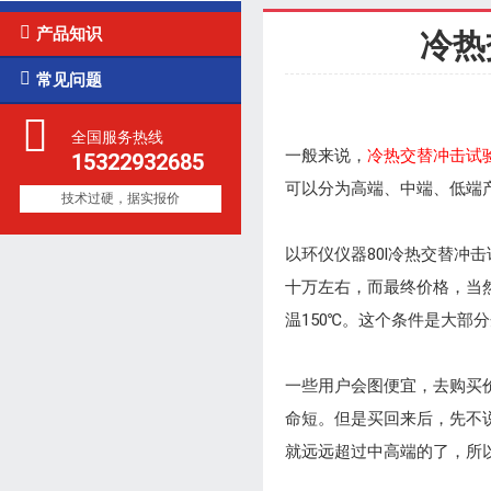

产品知识
冷热

常见问题
全国服务热线
一般来说，
冷热交替冲击试
15322932685
可以分为高端、中端、低端
技术过硬，据实报价
以环仪仪器80l冷热交替
十万左右，而最终价格，当
温150℃。这个条件是大部
一些用户会图便宜，去购买
命短。但是买回来后，先不
就远远超过中高端的了，所