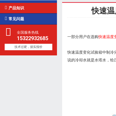

产品知识
快速温

常见问题
全国服务热线
一部分用户在选购
快速温度
15322932685
技术过硬，据实报价
快速温度变化试验箱中制冷
说的冷却水就是水塔水，给