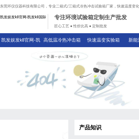
东莞环仪仪器科技有限公司，专业二箱式/三箱式冷热冲击试验箱厂家，快速温度变
专注环境试验箱定制生产批发
凯发娱发k8官网-凯发k8国际
匠心工艺 ● 性价比高 ● 定制批发
凯发娱发k8官网-凯
高低温冷热冲击箱
快速温变实验箱
新能
发k8国际
产品知识
技术知识