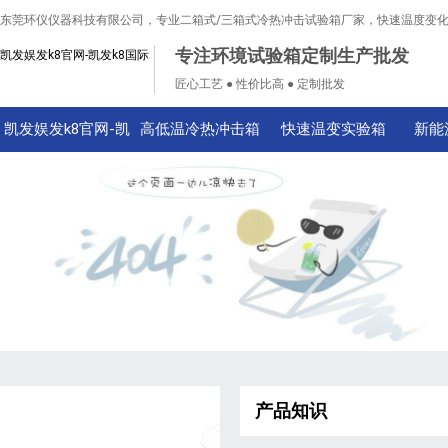
东莞环仪仪器科技有限公司，专业二箱式/三箱式冷热冲击试验箱厂家，快速温度变
专注环境试验箱定制生产批发
凯发娱发k8官网-凯发k8国际
匠心工艺 ● 性价比高 ● 定制批发
凯发娱发k8官网-凯
高低温冷热冲击箱
快速温变实验箱
新能
发k8国际
产品知识
技术知识