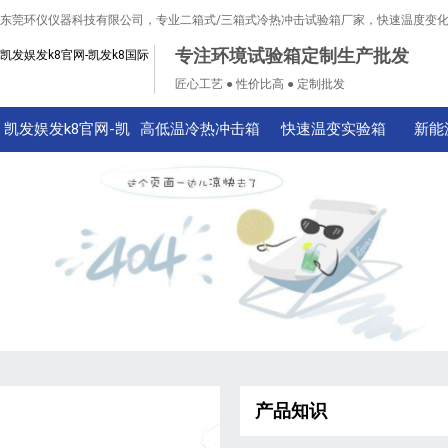
东莞环仪仪器科技有限公司，专业二箱式/三箱式冷热冲击试验箱厂家，快速温度变
专注环境试验箱定制生产批发
凯发娱发k8官网-凯发k8国际
匠心工艺 ● 性价比高 ● 定制批发
凯发娱发k8官网-凯
高低温冷热冲击箱
快速温变实验箱
新能
发k8国际
产品知识
技术知识