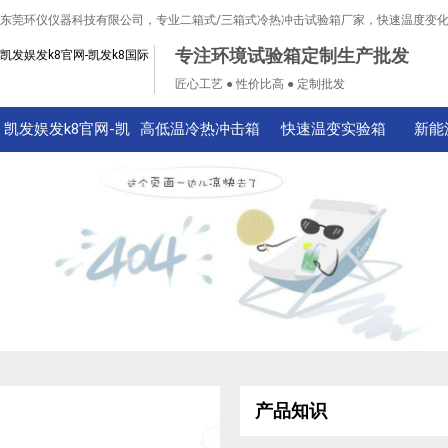
东莞环仪仪器科技有限公司，专业二箱式/三箱式冷热冲击试验箱厂家，快速温度变
专注环境试验箱定制生产批发
凯发娱发k8官网-凯发k8国际
匠心工艺 ● 性价比高 ● 定制批发
凯发娱发k8官网-凯
高低温冷热冲击箱
快速温变实验箱
新能
发k8国际
产品知识
技术知识