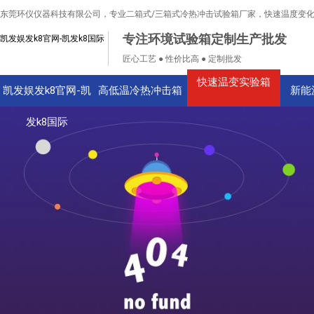
东莞环仪仪器科技有限公司，专业二箱式/三箱式冷热冲击试验箱厂家，快速温度变
专注环境试验箱定制生产批发
凯发娱发k8官网-凯发k8国际
匠心工艺 ● 性价比高 ● 定制批发
快速温变实验箱
凯发娱发k8官网-凯
高低温冷热冲击箱
新能
发k8国际