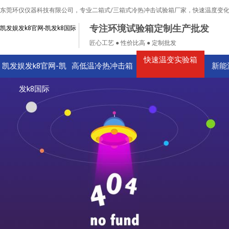
东莞环仪仪器科技有限公司，专业二箱式/三箱式冷热冲击试验箱厂家，快速温度变
专注环境试验箱定制生产批发
凯发娱发k8官网-凯发k8国际
匠心工艺 ● 性价比高 ● 定制批发
快速温变实验箱
凯发娱发k8官网-凯
高低温冷热冲击箱
新能
发k8国际