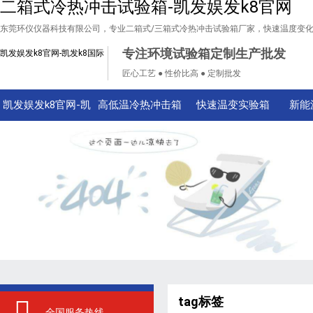
二箱式冷热冲击试验箱-凯发娱发k8官网
东莞环仪仪器科技有限公司，专业二箱式/三箱式冷热冲击试验箱厂家，快速温度变
专注环境试验箱定制生产批发
凯发娱发k8官网-凯发k8国际
匠心工艺 ● 性价比高 ● 定制批发
凯发娱发k8官网-凯
高低温冷热冲击箱
快速温变实验箱
新能
发k8国际
tag标签
全国服务热线