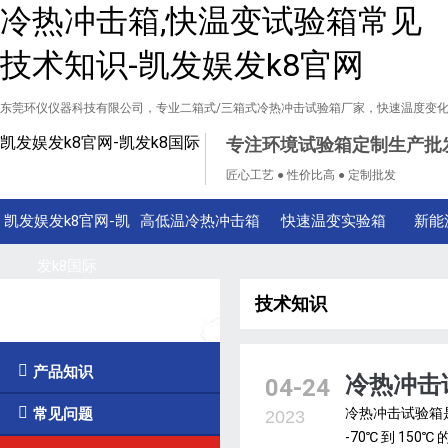
冷热冲击箱,快温变试验箱常见
技术知识-凯发娱发k8官网
东莞环仪仪器科技有限公司，专业二箱式/三箱式冷热冲击试验箱厂家，快速温度变
凯发娱发k8官网-凯发k8国际
专注环境试验箱定制生产批
匠心工艺 ● 性价比高 ● 定制批发
凯发娱发k8官网-凯
高低温冷热冲击箱
快速温变实验箱
新能
发k8国际
技术知识
技术知识

产品知识
冷热冲击
04-24

常见问题
冷热冲击试验箱
2023
-70℃ 到 1