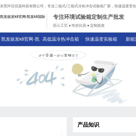
东莞环仪仪器科技有限公司，专业二箱式/三箱式冷热冲击试验箱厂家，快速温度变
专注环境试验箱定制生产批发
凯发娱发k8官网-凯发k8国际
匠心工艺 ● 性价比高 ● 定制批发
凯发娱发k8官网-凯
高低温冷热冲击箱
快速温变实验箱
新能
发k8国际
产品知识
技术知识