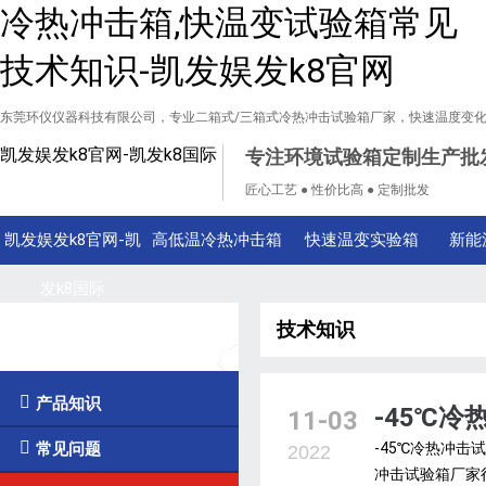
冷热冲击箱,快温变试验箱常见
技术知识-凯发娱发k8官网
东莞环仪仪器科技有限公司，专业二箱式/三箱式冷热冲击试验箱厂家，快速温度变
凯发娱发k8官网-凯发k8国际
专注环境试验箱定制生产批
匠心工艺 ● 性价比高 ● 定制批发
凯发娱发k8官网-凯
高低温冷热冲击箱
快速温变实验箱
新能
发k8国际
技术知识
技术知识

产品知识
-45℃
11-03

常见问题
-45℃冷热冲
2022
冲击试验箱厂家