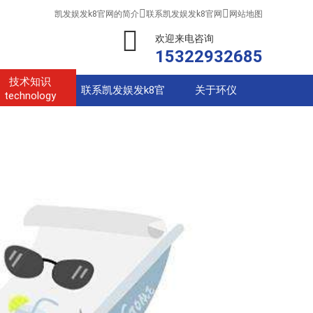


凯发娱发k8官网的简介
联系凯发娱发k8官网
网站地图
欢迎来电咨询
15322932685
技术知识
联系凯发娱发k8官
关于环仪
technology
网