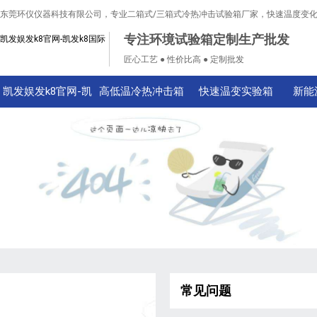
东莞环仪仪器科技有限公司，专业二箱式/三箱式冷热冲击试验箱厂家，快速温度变
专注环境试验箱定制生产批发
凯发娱发k8官网-凯发k8国际
匠心工艺 ● 性价比高 ● 定制批发
凯发娱发k8官网-凯
高低温冷热冲击箱
快速温变实验箱
新能
发k8国际
常见问题
技术知识