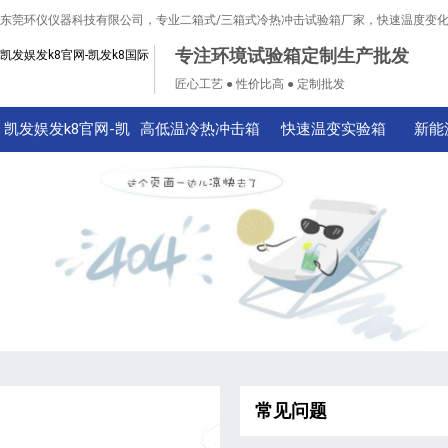
东莞环仪仪器科技有限公司，专业二箱式/三箱式冷热冲击试验箱厂家，快速温度变
专注环境试验箱定制生产批发
凯发娱发k8官网-凯发k8国际
匠心工艺 ● 性价比高 ● 定制批发
凯发娱发k8官网-凯
高低温冷热冲击箱
快速温变实验箱
新能
发k8国际
常见问题
技术知识