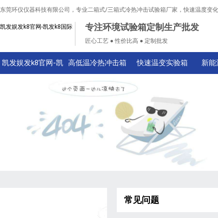
东莞环仪仪器科技有限公司，专业二箱式/三箱式冷热冲击试验箱厂家，快速温度变
专注环境试验箱定制生产批发
凯发娱发k8官网-凯发k8国际
匠心工艺 ● 性价比高 ● 定制批发
凯发娱发k8官网-凯
高低温冷热冲击箱
快速温变实验箱
新能
发k8国际
常见问题
技术知识