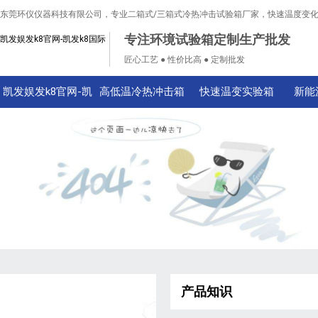
东莞环仪仪器科技有限公司，专业二箱式/三箱式冷热冲击试验箱厂家，快速温度变
专注环境试验箱定制生产批发
凯发娱发k8官网-凯发k8国际
匠心工艺 ● 性价比高 ● 定制批发
凯发娱发k8官网-凯
高低温冷热冲击箱
快速温变实验箱
新能
发k8国际
产品知识
技术知识