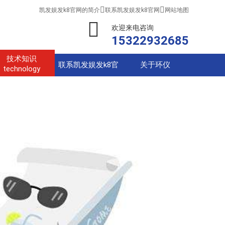


凯发娱发k8官网的简介
联系凯发娱发k8官网
网站地图
欢迎来电咨询
15322932685
技术知识
联系凯发娱发k8官
关于环仪
technology
网